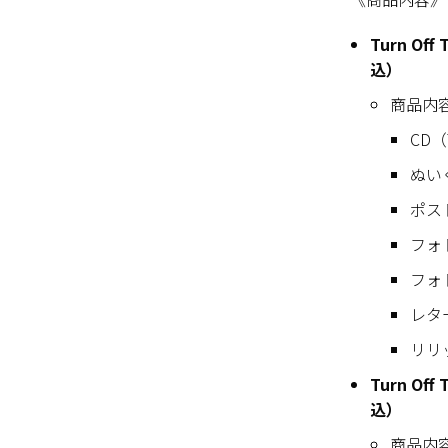
Turn Of
込）
商品内
CD（T
ぬい
ポス
フォ
フォ
レタ
リリ
Turn O
込）
商品内