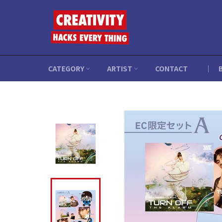
コ
ン
テ
ン
ツ
に
CATEGORY
ARTIST
CONTACT
｜ B
ス
キ
ッ
プ
す
る