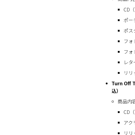
CD（T
ポ
ポス
フォ
フォ
レタ
リリ
Turn Of
込）
商品内
CD（T
アク
リリ