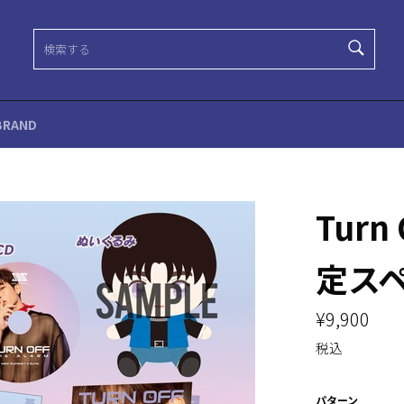
検
索
検
す
索
る
す
る
RAND
Turn 
定ス
通
¥9,900
常
価
税込
格
パターン