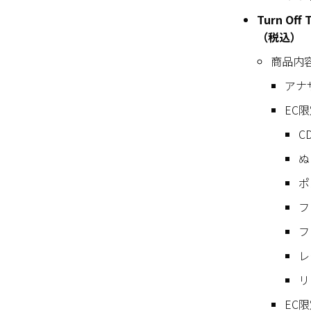
Turn O
（税込）
商品内
アナ
EC
CD
ぬ
ポ
フ
フ
レ
リ
EC