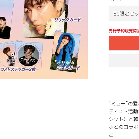
先行予約販売商
“ミュー”の
ティスト活動な
シット）と韓
ホとのコラボシン
定！