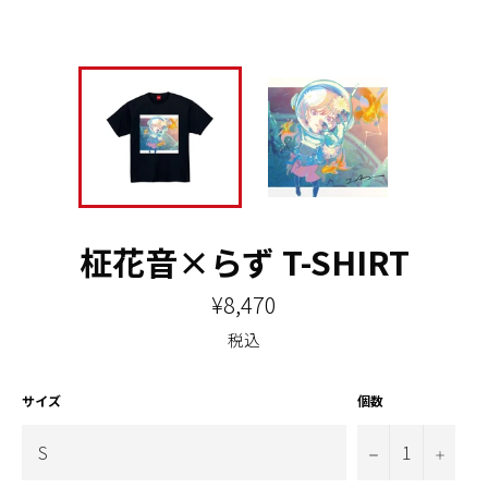
柾花音×らず T-SHIRT
通
¥8,470
常
価
税込
格
サイズ
個数
−
+