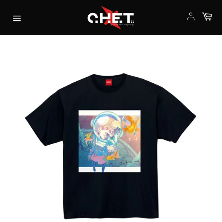
コ
カ
ン
ー
サ
テ
ト
イ
ン
ト
ツ
メ
に
ニ
ス
ュ
キ
ー
ッ
プ
す
る