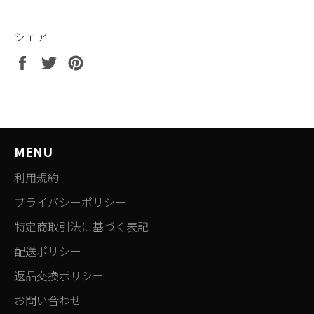
シェア
Facebook
Twitter
Pinterest
で
で
で
シ
ツ
ピ
ェ
イ
ン
ア
ー
す
す
ト
る
MENU
る
す
利用規約
る
プライバシーポリシー
特定商取引法に基づく表記
配送ポリシー
返品交換ポリシー
お問い合わせ