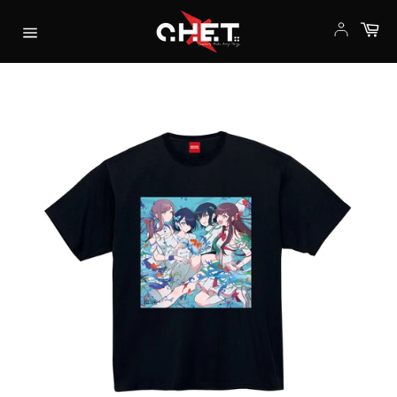
コ
カ
ン
ー
サ
テ
ト
イ
ン
ト
ツ
メ
に
ニ
ス
ュ
キ
ー
ッ
プ
す
る