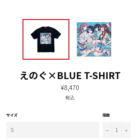
えのぐ×BLUE T-SHIRT
通
¥8,470
常
価
税込
格
サイズ
個数
−
+