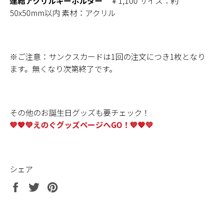
連結アクリルキーホルダー
￥1,100 サイズ：約
50x50mm以内 素材：アクリル
※ご注意：サンクスカードは1回の注文につき1枚となり
ます。無くなり次第終了です。
その他のお誕生日グッズも要チェック！
💙💖💚
えのぐグッズページへGO！💙💖
💚
シェア
Facebook
Twitter
Pinterest
で
で
で
シ
ツ
ピ