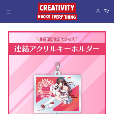
コ
ン
カ
ー
テ
サ
ト
ン
イ
ツ
ト
に
メ
ス
ニ
キ
ュ
ッ
ー
プ
す
る