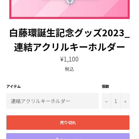
白藤環誕生記念グッズ2023_
連結アクリルキーホルダー
通
¥1,100
常
価
税込
格
アイテム
個数
−
+
売り切れ