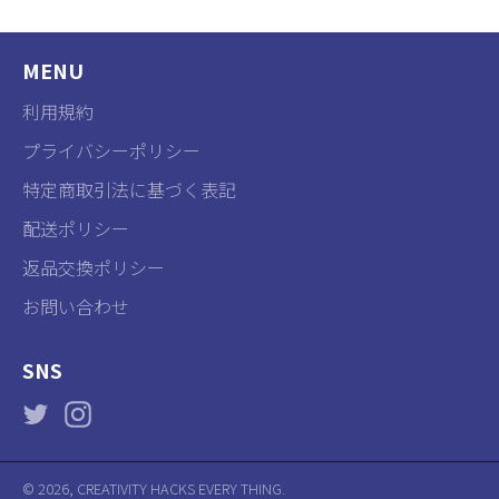
ェ
イ
ン
ア
ー
す
す
ト
る
MENU
る
す
利用規約
る
プライバシーポリシー
特定商取引法に基づく表記
配送ポリシー
返品交換ポリシー
お問い合わせ
SNS
Twitter
Instagram
© 2026,
CREATIVITY HACKS EVERY THING
.